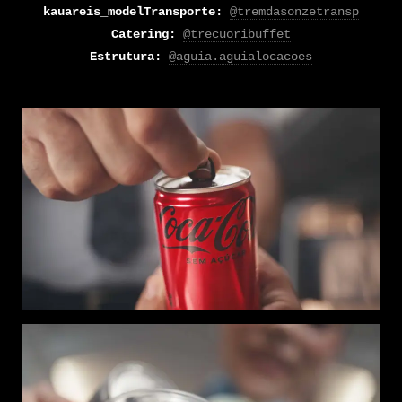
kauareis_modelTransporte:
@tremdasonzetransp
Catering:
@trecuoribuffet
Estrutura:
@aguia.aguialocacoes