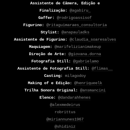
Assistente de Câmera, Edição e
Finalização:
@agabiru_
Gaffer:
@rodrigoassisof
Figurino:
@ritaguimaraes_consultoria
Stylist:
@anapauladks
Assistente de Figurino:
@claudia_soaresalves
Maquiagem:
@marifelizianimakeup
Direção de Arte:
@giovana.dorna
Fotografia Still:
@gabrielamo
Assistente de Fotografia Still:
@flimas__
Casting:
Making of e Edição:
@henriqueelk
Trilha Sonora Original:
@ansmancini
Elenco:
@dandarahhenes
@alexmedeirus
@miriannunes1967
@shidiniz